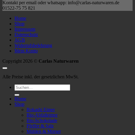
Kontakt per email oder whatsapp: info@carlas-naturwaren.de
01522-75 75 821
Home
Shop
Impressum
Datenschutz
AGB
Widerrufsbelehrung
Mein Konto
Copyright 2026 ©
Carlas Naturwaren
Alle Preise inkl. der gesetzlichen MwSt.
Suchen
nach:
Home
Shop
Bokashi Eimer
Bio-Abfalleimer
Bio-Schokolade
Pfeffer & Salz
Mühlen & Mörser