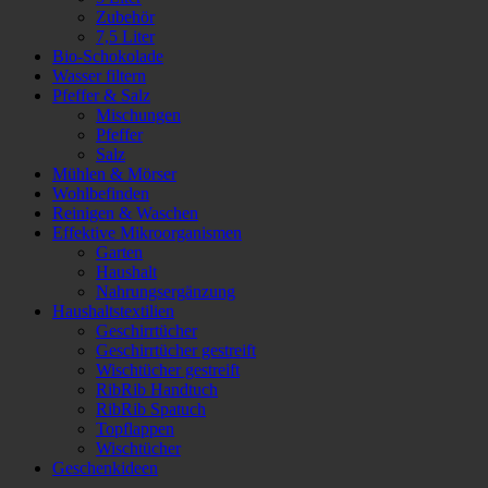
Zubehör
7,5 Liter
Bio-Schokolade
Wasser filtern
Pfeffer & Salz
Mischungen
Pfeffer
Salz
Mühlen & Mörser
Wohlbefinden
Reinigen & Waschen
Effektive Mikroorganismen
Garten
Haushalt
Nahrungsergänzung
Haushaltstextilien
Geschirrtücher
Geschirrtücher gestreift
Wischtücher gestreift
RibRib Handtuch
RibRib Spatuch
Topflappen
Wischtücher
Geschenkideen