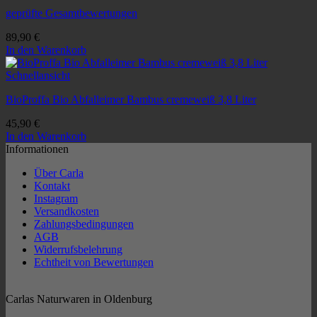
geprüfte Gesamtbewertungen
89,90
€
In den Warenkorb
Schnellansicht
BioProffa Bio Abfalleimer Bambus cremeweiß 3,8 Liter
45,90
€
In den Warenkorb
Informationen
Über Carla
Kontakt
Instagram
Versandkosten
Zahlungsbedingungen
AGB
Widerrufsbelehrung
Echtheit von Bewertungen
Carlas Naturwaren in Oldenburg