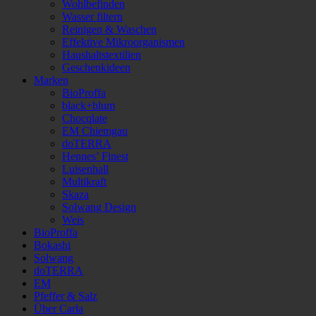
Wohlbefinden
Wasser filtern
Reinigen & Waschen
Effektive Mikroorganismen
Haushaltstextilien
Geschenkideen
Marken
BioProffa
black+blum
Chocqlate
EM Chiemgau
doTERRA
Hennes’ Finest
Luisenhall
Multikraft
Skaza
Solwang Design
Weis
BioProffa
Bokashi
Solwang
doTERRA
EM
Pfeffer & Salz
Über Carla