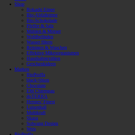
Shop
Bokashi Eimer
Bio-Abfalleimer
Bio-Schokolade
Pfeffer & Salz
Mühlen & Mörser
Wohlbefinden
Wasser filtern
Reinigen & Waschen
Effektive Mikroorganismen
Haushaltstextilien
Geschenkideen
Marken
BioProffa
black+blum
Chocqlate
EM Chiemgau
doTERRA
Hennes’ Finest
Luisenhall
Multikraft
Skaza
Solwang Design
Weis
BioProffa