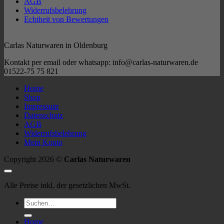
AGB
Widerrufsbelehrung
Echtheit von Bewertungen
Carlas Naturwaren in Oldenburg
Kontakt per email oder whatsapp: info@carlas-naturwaren.de
01522-75 75 821
Home
Shop
Impressum
Datenschutz
AGB
Widerrufsbelehrung
Mein Konto
Copyright 2026 ©
Carlas Naturwaren
Alle Preise inkl. der gesetzlichen MwSt.
Suchen
nach:
Home