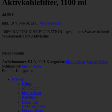
Aktivkohlefilter, 1100 ml
44,95
€
inkl. 19 % MwSt.
zzgl.
Versandkosten
100% NATÜRLICHE FILTRATION – gesünderes Wasser trinken!
Wasserkaraffe mit Aktivkohle
Nicht vorrätig
Artikelnummer:
BLA-0001
Kategorien:
black+blum
,
Wasser filtern
Schlagwort:
black+blum
Produkt-Kategorien
Marken
Kilner
Multikraft
black+blum
Knoblack
Chocqlate
EM Chiemgau
Hennes Finest