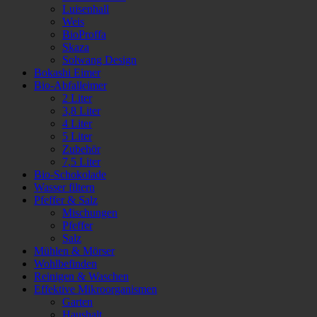
Luisenhall
Weis
BioProffa
Skaza
Solwang Design
Bokashi Eimer
Bio-Abfalleimer
2 Liter
3,8 Liter
4 Liter
5 Liter
Zubehör
7,5 Liter
Bio-Schokolade
Wasser filtern
Pfeffer & Salz
Mischungen
Pfeffer
Salz
Mühlen & Mörser
Wohlbefinden
Reinigen & Waschen
Effektive Mikroorganismen
Garten
Haushalt