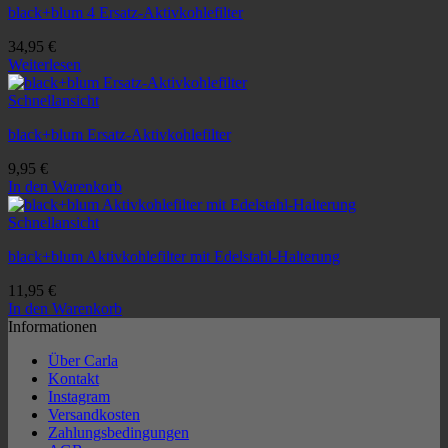
black+blum 4 Ersatz-Aktivkohlefilter
34,95
€
Weiterlesen
Schnellansicht
black+blum Ersatz-Aktivkohlefilter
9,95
€
In den Warenkorb
Schnellansicht
black+blum Aktivkohlefilter mit Edelstahl-Halterung
11,95
€
In den Warenkorb
Informationen
Über Carla
Kontakt
Instagram
Versandkosten
Zahlungsbedingungen