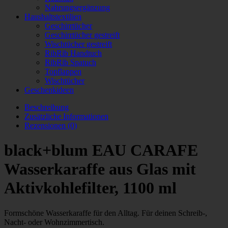
Nahrungsergänzung
Haushaltstextilien
Geschirrtücher
Geschirrtücher gestreift
Wischtücher gestreift
RibRib Handtuch
RibRib Spatuch
Topflappen
Wischtücher
Geschenkideen
Beschreibung
Zusätzliche Informationen
Rezensionen (0)
black+blum EAU CARAFE
Wasserkaraffe aus Glas mit
Aktivkohlefilter, 1100 ml
Formschöne Wasserkaraffe für den Alltag. Für deinen Schreib-,
Nacht- oder Wohnzimmertisch.