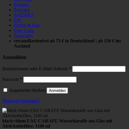
Bokashi
Solwang
doTERRA
EM
Pfeffer & Salz
Über Carla
Anmelden
versandkostenfrei ab 75 € in Deutschland | ab 150 € ins
Ausland
Anmelden
Benutzername oder E-Mail-Adresse
*
Passwort
*
Angemeldet bleiben
Anmelden
Passwort vergessen?
black+blum EAU CARAFE Wasserkaraffe aus Glas mit
Aktivkohlefilter, 1100 ml