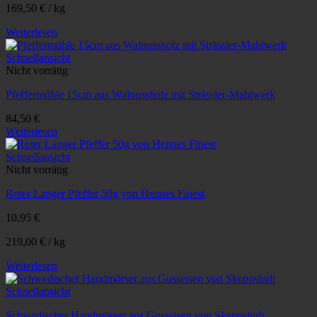
169,50
€
/
kg
Weiterlesen
Schnellansicht
Nicht vorrätig
Pfeffermühle 15cm aus Walnussholz mit Strässler-Mahlwerk
84,50
€
Weiterlesen
Schnellansicht
Nicht vorrätig
Roter Langer Pfeffer 50g von Hennes Finest
10,95
€
219,00
€
/
kg
Weiterlesen
Schnellansicht
Schwedischer Handmörser aus Gusseisen von Skeppshult