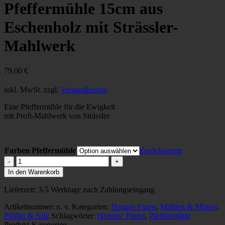
Pfeffermühle 15cm aus
Eschenholz mit Strässler-
Mahlwerk
79,00
€
inkl. MwSt.
zzgl.
Versandkosten
Eine Pfeffermühle für die Ewigkeit
mit Profi-Mahlwerk von Strässler
Farben Pfeffermühle
Zurücksetzen
Pfeffermühle
15cm
In den Warenkorb
aus
Eschenholz
Lieferzeit:
3-5 Werktage nach Zahlungseingang
mit
Strässler-
Artikelnummer:
n. v.
Kategorien:
Hennes Finest
,
Mühlen & Mörser
,
Mahlwerk
Pfeffer & Salz
Schlagwörter:
Hennes‘ Finest
,
Pfeffermühle
Menge
Produkt-Kategorien