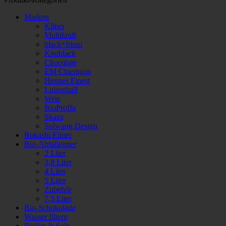
Marken
Kilner
Multikraft
black+blum
Knoblack
Chocqlate
EM Chiemgau
Hennes Finest
Luisenhall
Weis
BioProffa
Skaza
Solwang Design
Bokashi Eimer
Bio-Abfalleimer
2 Liter
3,8 Liter
4 Liter
5 Liter
Zubehör
7,5 Liter
Bio-Schokolade
Wasser filtern
Pfeffer & Salz