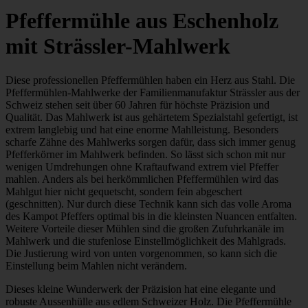
Pfeffermühle aus Eschenholz
mit Strässler-Mahlwerk
Diese professionellen Pfeffermühlen haben ein Herz aus Stahl. Die
Pfeffermühlen-Mahlwerke der Familienmanufaktur Strässler aus der
Schweiz stehen seit über 60 Jahren für höchste Präzision und
Qualität. Das Mahlwerk ist aus gehärtetem Spezialstahl gefertigt, ist
extrem langlebig und hat eine enorme Mahlleistung. Besonders
scharfe Zähne des Mahlwerks sorgen dafür, dass sich immer genug
Pfefferkörner im Mahlwerk befinden. So lässt sich schon mit nur
wenigen Umdrehungen ohne Kraftaufwand extrem viel Pfeffer
mahlen. Anders als bei herkömmlichen Pfeffermühlen wird das
Mahlgut hier nicht gequetscht, sondern fein abgeschert
(geschnitten). Nur durch diese Technik kann sich das volle Aroma
des Kampot Pfeffers optimal bis in die kleinsten Nuancen entfalten.
Weitere Vorteile dieser Mühlen sind die großen Zufuhrkanäle im
Mahlwerk und die stufenlose Einstellmöglichkeit des Mahlgrads.
Die Justierung wird von unten vorgenommen, so kann sich die
Einstellung beim Mahlen nicht verändern.
Dieses kleine Wunderwerk der Präzision hat eine elegante und
robuste Aussenhülle aus edlem Schweizer Holz. Die Pfeffermühle