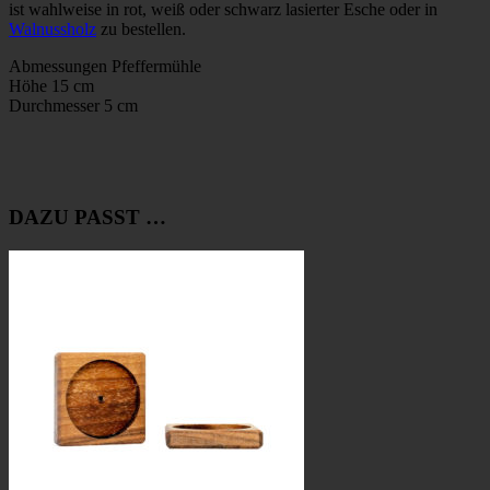
ist wahlweise in rot, weiß oder schwarz lasierter Esche oder in
Walnussholz
zu bestellen.
Abmessungen Pfeffermühle
Höhe 15 cm
Durchmesser 5 cm
DAZU PASST …