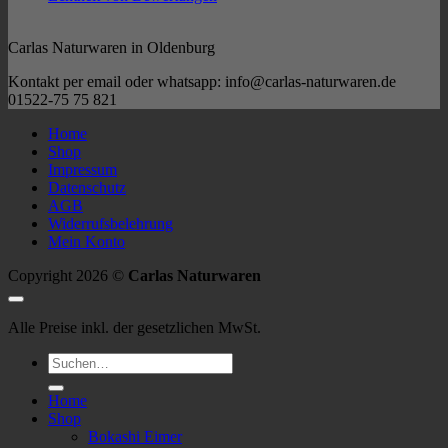
der
Produktseite
Carlas Naturwaren in Oldenburg
gewählt
werden
Kontakt per email oder whatsapp: info@carlas-naturwaren.de
01522-75 75 821
Home
Shop
Impressum
Datenschutz
AGB
Widerrufsbelehrung
Mein Konto
Copyright 2026 ©
Carlas Naturwaren
Alle Preise inkl. der gesetzlichen MwSt.
Suchen
nach:
Home
Shop
Bokashi Eimer