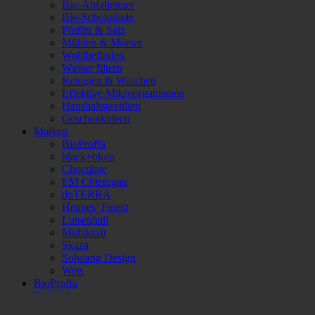
Bio-Abfalleimer
Bio-Schokolade
Pfeffer & Salz
Mühlen & Mörser
Wohlbefinden
Wasser filtern
Reinigen & Waschen
Effektive Mikroorganismen
Haushaltstextilien
Geschenkideen
Marken
BioProffa
black+blum
Chocqlate
EM Chiemgau
doTERRA
Hennes’ Finest
Luisenhall
Multikraft
Skaza
Solwang Design
Weis
BioProffa
Bokashi
Solwang