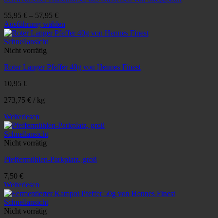
55,95
€
–
57,95
€
Ausführung wählen
Dieses
Produkt
Schnellansicht
weist
Nicht vorrätig
mehrere
Roter Langer Pfeffer 40g von Hennes Finest
Varianten
auf.
10,95
€
Die
Optionen
273,75
€
/
kg
können
auf
Weiterlesen
der
Produktseite
Schnellansicht
gewählt
Nicht vorrätig
werden
Pfeffermühlen-Parkplatz, groß
7,50
€
Weiterlesen
Schnellansicht
Nicht vorrätig