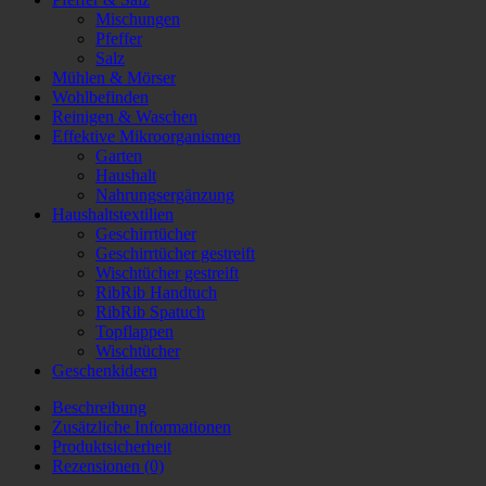
Mischungen
Pfeffer
Salz
Mühlen & Mörser
Wohlbefinden
Reinigen & Waschen
Effektive Mikroorganismen
Garten
Haushalt
Nahrungsergänzung
Haushaltstextilien
Geschirrtücher
Geschirrtücher gestreift
Wischtücher gestreift
RibRib Handtuch
RibRib Spatuch
Topflappen
Wischtücher
Geschenkideen
Beschreibung
Zusätzliche Informationen
Produktsicherheit
Rezensionen (0)