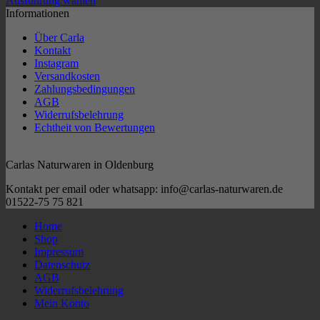
Ausführung wählen
Dieses
Informationen
Produkt
Über Carla
weist
Kontakt
mehrere
Instagram
Varianten
Versandkosten
auf.
Zahlungsbedingungen
Die
AGB
Optionen
Widerrufsbelehrung
können
Echtheit von Bewertungen
auf
der
Produktseite
Carlas Naturwaren in Oldenburg
gewählt
werden
Kontakt per email oder whatsapp: info@carlas-naturwaren.de
01522-75 75 821
Home
Shop
Impressum
Datenschutz
AGB
Widerrufsbelehrung
Mein Konto