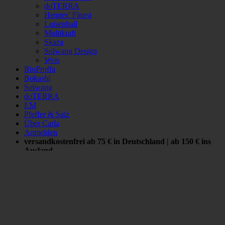
doTERRA
Hennes’ Finest
Luisenhall
Multikraft
Skaza
Solwang Design
Weis
BioProffa
Bokashi
Solwang
doTERRA
EM
Pfeffer & Salz
Über Carla
Anmelden
versandkostenfrei ab 75 € in Deutschland | ab 150 € ins
Ausland
Anmelden
Benutzername oder E-Mail-Adresse
*
Passwort
*