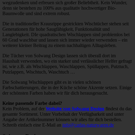
wegzudenken und erfreuen sich großer Beliebtheit. Kein Wunder,
denn sie bestehen zu 100% aus qualitativ hochwertiger Bio-
Baumwolle und sind extrem robust.
Die in traditioneller Krausrippe gestrickten Wischtücher stehen seit
Generationen für hohe Saugfähigkeit, Funktionalität und
Langlebigkeit. DIe quadratischen Wischlappen sind problemlos bei
60 Grad waschbar und lassen sich immer wieder verwenden – ein
weiterer kleiner Beitrag zu einem nachhaltigen Alltagsleben.
Die Tücher von Solwang Design lassen sich überall dort im
Haushalt verwenden, wo ein starker und verlässlicher Helfer gefragt
ist, wie z.B. als Wischlappen, Waschlappen, Spüllappen, Putztuch,
Putzlappen, Wischtuch, Waschtuch …
Die Solwang Wischlappen gibt es in vielen schönen
Farbschattierungen, die in der Küche schöne Akzente setzen. Einige
der schönsten Farben haben wir für dich herausgesucht.
Keine passende Farbe dabei?
Kein Problem, auf der
Website von Solwang Design
findest du das
gesamte Sortiment. Unter Vorbehalt der Verfügbarkeit und unter
Angabe der Artikelnummer können wir alles für dich bestellen.
Schreib einfach eine E-Mail an
info@carlas-naturwaren.de