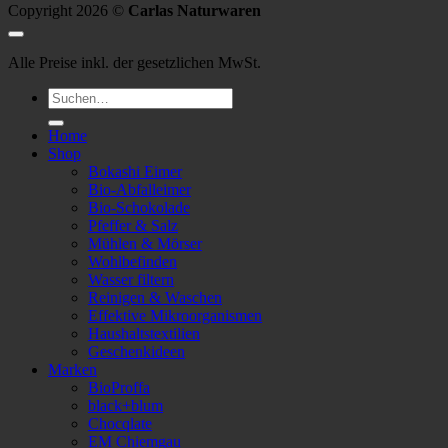
Copyright 2026 ©
Carlas Naturwaren
Alle Preise inkl. der gesetzlichen MwSt.
Suchen
nach:
Home
Shop
Bokashi Eimer
Bio-Abfalleimer
Bio-Schokolade
Pfeffer & Salz
Mühlen & Mörser
Wohlbefinden
Wasser filtern
Reinigen & Waschen
Effektive Mikroorganismen
Haushaltstextilien
Geschenkideen
Marken
BioProffa
black+blum
Chocqlate
EM Chiemgau