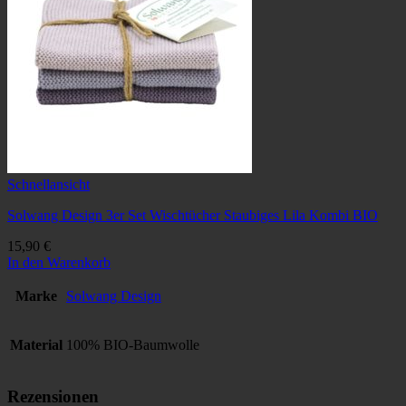
Schnellansicht
Solwang Design 3er Set Wischtücher Staubiges Lila Kombi BIO
15,90
€
In den Warenkorb
Marke
Solwang Design
Material
100% BIO-Baumwolle
Rezensionen