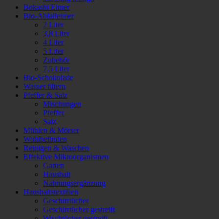
Bokashi Eimer
Bio-Abfalleimer
2 Liter
3,8 Liter
4 Liter
5 Liter
Zubehör
7,5 Liter
Bio-Schokolade
Wasser filtern
Pfeffer & Salz
Mischungen
Pfeffer
Salz
Mühlen & Mörser
Wohlbefinden
Reinigen & Waschen
Effektive Mikroorganismen
Garten
Haushalt
Nahrungsergänzung
Haushaltstextilien
Geschirrtücher
Geschirrtücher gestreift
Wischtücher gestreift