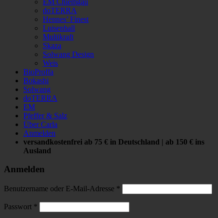
EM Chiemgau
doTERRA
Hennes’ Finest
Luisenhall
Multikraft
Skaza
Solwang Design
Weis
BioProffa
Bokashi
Solwang
doTERRA
EM
Pfeffer & Salz
Über Carla
Anmelden
versandkostenfrei ab 75 € in Deutschland | ab 150 € ins
Ausland
Anmelden
Benutzername oder E-Mail-Adresse
*
Passwort
*