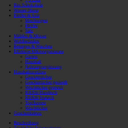
Bio-Schokolade
Wasser filtern
Pfeffer & Salz
Mischungen
Pfeffer
Salz
Mühlen & Mörser
Wohlbefinden
Reinigen & Waschen
Effektive Mikroorganismen
Garten
Haushalt
Nahrungsergänzung
Haushaltstextilien
Geschirrtücher
Geschirrtücher gestreift
Wischtücher gestreift
RibRib Handtuch
RibRib Spatuch
Topflappen
Wischtücher
Geschenkideen
Beschreibung
Zusätzliche Informationen