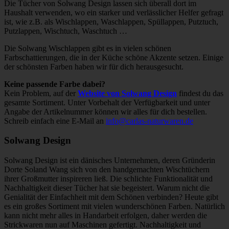
Die Tücher von Solwang Design lassen sich überall dort im
Haushalt verwenden, wo ein starker und verlässlicher Helfer gefragt
ist, wie z.B. als Wischlappen, Waschlappen, Spüllappen, Putztuch,
Putzlappen, Wischtuch, Waschtuch …
Die Solwang Wischlappen gibt es in vielen schönen
Farbschattierungen, die in der Küche schöne Akzente setzen. Einige
der schönsten Farben haben wir für dich herausgesucht.
Keine passende Farbe dabei?
Kein Problem, auf der
Website von Solwang Design
findest du das
gesamte Sortiment. Unter Vorbehalt der Verfügbarkeit und unter
Angabe der Artikelnummer können wir alles für dich bestellen.
Schreib einfach eine E-Mail an
info@carlas-naturwaren.de
Solwang Design
Solwang Design ist ein dänisches Unternehmen, deren Gründerin
Dorte Soland Wang sich von den handgemachten Wischtüchern
ihrer Großmutter inspireren ließ. Die schlichte Funktionalität und
Nachhaltigkeit dieser Tücher hat sie begeistert. Warum nicht die
Genialität der Einfachheit mit dem Schönen verbinden? Heute gibt
es ein großes Sortiment mit vielen wunderschönen Farben. Natürlich
kann nicht mehr alles in Handarbeit erfolgen, daher werden die
Strickwaren nun auf Maschinen gefertigt. Nachhaltigkeit und