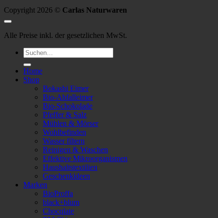
Copyright 2026 ©
Carlas Naturwaren
Alle Preise inkl. der gesetzlichen MwSt.
Suchen
nach:
Home
Shop
Bokashi Eimer
Bio-Abfalleimer
Bio-Schokolade
Pfeffer & Salz
Mühlen & Mörser
Wohlbefinden
Wasser filtern
Reinigen & Waschen
Effektive Mikroorganismen
Haushaltstextilien
Geschenkideen
Marken
BioProffa
black+blum
Chocqlate