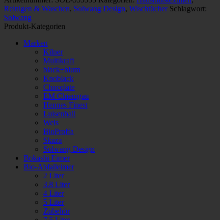
Menge
Reinigen & Waschen
,
Solwang Design
,
Wischtücher
Schlagwort:
Solwang
Produkt-Kategorien
Marken
Kilner
Multikraft
black+blum
Knoblack
Chocqlate
EM Chiemgau
Hennes Finest
Luisenhall
Weis
BioProffa
Skaza
Solwang Design
Bokashi Eimer
Bio-Abfalleimer
2 Liter
3,8 Liter
4 Liter
5 Liter
Zubehör
7,5 Liter