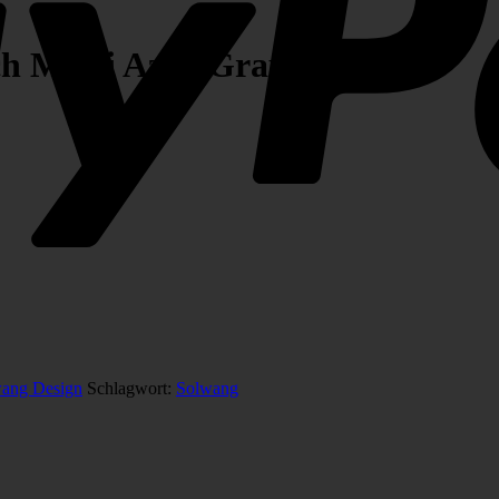
ch Multi Azur Grau
ang Design
Schlagwort:
Solwang