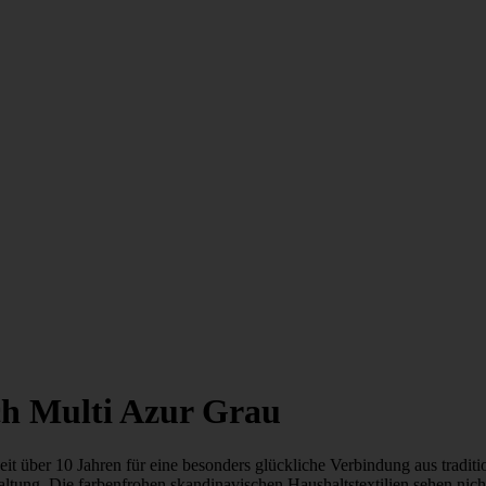
ch Multi Azur Grau
eit über 10 Jahren für eine besonders glückliche Verbindung aus trad
tung. Die farbenfrohen skandinavischen Haushaltstextilien sehen nich