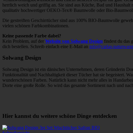
herrlich weich und griffig an. Sie sind aus Küche, Bad und Haushalt
qualitativ hochwertiger OEKO-Tex® Baumwolle oder Bio-Baumwolle
Die gestreiften Geschirrtücher sind aus 100% BIO-Baumwolle gewebt u
vielen schönen Farbkombinationen.
Keine passende Farbe dabei?
Kein Problem, auf der
Website von Solwang Design
findest du das 
dich bestellen. Schreib einfach eine E-Mail an
info@carlas-naturware
Solwang Design
Solwang Design ist ein dänisches Unternehmen, deren Gründerin Dort
Funktionalität und Nachhaltigkeit dieser Tücher hat sie begeistert. W
wunderschönen Farben. Natürlich kann nicht mehr alles in Handarbeit
Dorte eine große Rolle. So wird das gesamte Sortiment nach und na
Hier kannst du weitere schöne Dinge entdecken
Schnellansicht