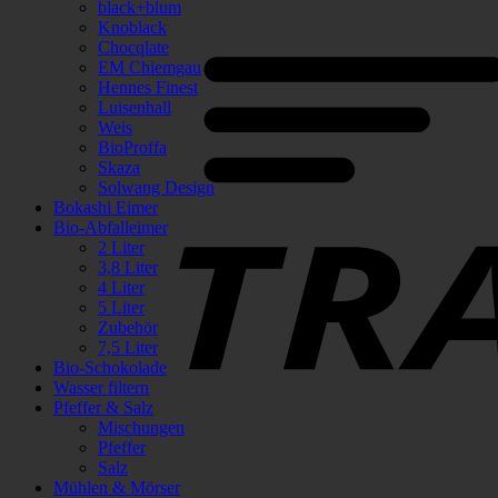
black+blum
Knoblack
Chocqlate
EM Chiemgau
Hennes Finest
Luisenhall
Weis
BioProffa
Skaza
Solwang Design
Bokashi Eimer
Bio-Abfalleimer
2 Liter
3,8 Liter
4 Liter
5 Liter
Zubehör
7,5 Liter
Bio-Schokolade
Wasser filtern
Pfeffer & Salz
Mischungen
Pfeffer
Salz
Mühlen & Mörser