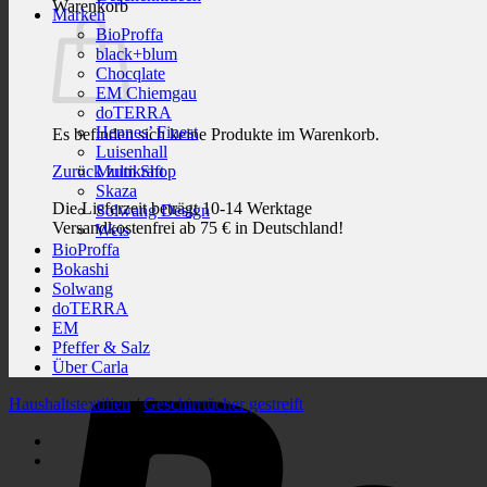
Warenkorb
Marken
BioProffa
black+blum
Chocqlate
EM Chiemgau
doTERRA
Hennes’ Finest
Es befinden sich keine Produkte im Warenkorb.
Luisenhall
Zurück zum Shop
Multikraft
Skaza
Die Lieferzeit beträgt 10-14 Werktage
Solwang Design
Versandkostenfrei ab 75 € in Deutschland!
Weis
BioProffa
Bokashi
Solwang
doTERRA
EM
Pfeffer & Salz
Über Carla
Haushaltstextilien
/
Geschirrtücher gestreift