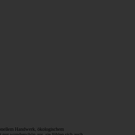
itionellem Handwerk, ökologischem
t nur wunderschön aus, sie fühlen sich auch