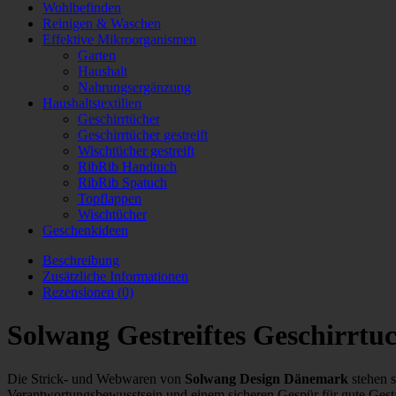
Wohlbefinden
Reinigen & Waschen
Effektive Mikroorganismen
Garten
Haushalt
Nahrungsergänzung
Haushaltstextilien
Geschirrtücher
Geschirrtücher gestreift
Wischtücher gestreift
RibRib Handtuch
RibRib Spatuch
Topflappen
Wischtücher
Geschenkideen
Beschreibung
Zusätzliche Informationen
Rezensionen (0)
Solwang Gestreiftes Geschirrtu
Die Strick- und Webwaren von
Solwang Design Dänemark
stehen s
Verantwortungsbewusstsein und einem sicheren Gespür für gute Gestal