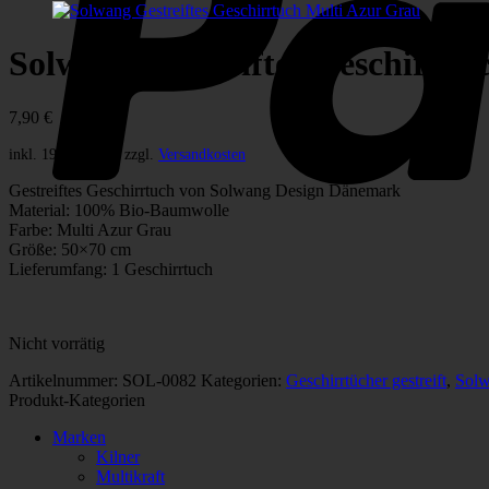
Solwang Gestreiftes Geschirrtu
7,90
€
inkl. 19 % MwSt.
zzgl.
Versandkosten
Gestreiftes Geschirrtuch von Solwang Design Dänemark
Material: 100% Bio-Baumwolle
Farbe: Multi Azur Grau
Größe: 50×70 cm
Lieferumfang: 1 Geschirrtuch
Nicht vorrätig
Artikelnummer:
SOL-0082
Kategorien:
Geschirrtücher gestreift
,
Solw
Produkt-Kategorien
Marken
Kilner
Multikraft