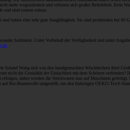
 nicht mehr wegzudenken und erfreuen sich großer Beliebtheit. Kein W
 und sind extrem robust.
nd haben eine sehr gute Saugfähigkeit. Sie sind problemlos bei 60 Gr
gesamte Sortiment. Unter Vorbehalt der Verfügbarkeit und unter Angabe
n.de
e Soland Wang sich von den handgemachten Wischtüchern ihrer Großmut
arum nicht die Genialität der Einfachheit mit dem Schönen verbinden? H
 erfolgen, daher werden die Strickwaren nun auf Maschinen gefertigt. 
ch auf Bio-Baumwolle umgestellt, um den bisherigen OEKO-Tex®-Stand