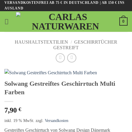
VERSANDKOSTENFREI AB 75 € IN DEUTSCHLAND | AB 150 € INS
Zum
AUSLAND
Inhalt
springen
0
HAUSHALTSTEXTILIEN
/
GESCHIRRTÜCHER
GESTREIFT
Solwang Gestreiftes Geschirrtuch Multi
Farben
7,90
€
inkl. 19 % MwSt.
zzgl.
Versandkosten
Gestreiftes Geschirrtuch von Solwang Design Dänemark