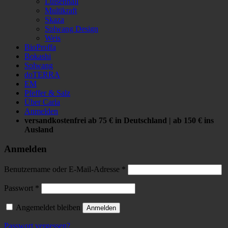
Luisenhall
Multikraft
Skaza
Solwang Design
Weis
BioProffa
Bokashi
Solwang
doTERRA
EM
Pfeffer & Salz
Über Carla
Anmelden
versandkostenfrei ab 75 € in Deutschland | ab 150 € ins
Ausland
Anmelden
Benutzername oder E-Mail-Adresse
*
Passwort
*
Angemeldet bleiben
Anmelden
Passwort vergessen?