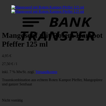
B
T
Mangosenf mit Rotem Kampot
Pfeffer 125 ml
4,95
€
27,50
€
/
l
inkl. 7 % MwSt.
zzgl.
Versandkosten
Traumkombination aus echtem Roten Kampot Pfeffer, Mangopüree
und ganzer Senfsaat
Nicht vorrätig