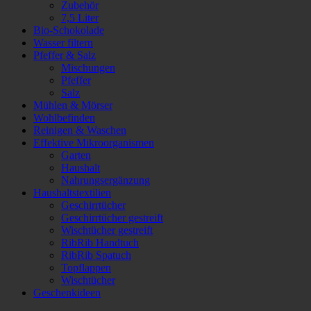
Zubehör
7,5 Liter
Bio-Schokolade
Wasser filtern
Pfeffer & Salz
Mischungen
Pfeffer
Salz
Mühlen & Mörser
Wohlbefinden
Reinigen & Waschen
Effektive Mikroorganismen
Garten
Haushalt
Nahrungsergänzung
Haushaltstextilien
Geschirrtücher
Geschirrtücher gestreift
Wischtücher gestreift
RibRib Handtuch
RibRib Spatuch
Topflappen
Wischtücher
Geschenkideen