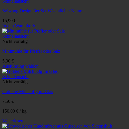
Schnellansicht
Solwang Design 3er Set Wischtücher Natur
15,90
€
In den Warenkorb
Schnellansicht
Nicht vorrätig
Minimühle für Pfeffer oder Salz
5,90
€
Ausführung wählen
Dieses
Produkt
Schnellansicht
weist
Nicht vorrätig
mehrere
Goldene Milch 50g im Glas
Varianten
auf.
7,50
€
Die
Optionen
150,00
€
/
kg
können
auf
Weiterlesen
der
Produktseite