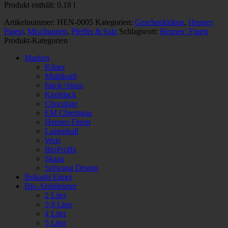
Produkt enthält: 0,18
l
Artikelnummer:
HEN-0005
Kategorien:
Geschenkideen
,
Hennes
Finest
,
Mischungen
,
Pfeffer & Salz
Schlagwort:
Hennes‘ Finest
Produkt-Kategorien
Marken
Kilner
Multikraft
black+blum
Knoblack
Chocqlate
EM Chiemgau
Hennes Finest
Luisenhall
Weis
BioProffa
Skaza
Solwang Design
Bokashi Eimer
Bio-Abfalleimer
2 Liter
3,8 Liter
4 Liter
5 Liter