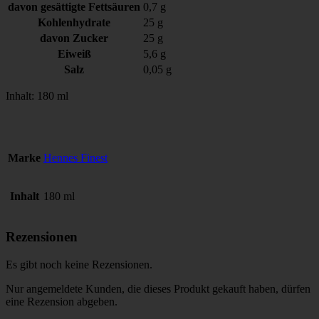
davon
gesättigte Fettsäuren
0,7
g
Kohlenhydrate
25
g
davon
Zucker
25
g
Eiweiß
5,6
g
Salz
0,05
g
Inhalt: 180 ml
Marke
Hennes Finest
Inhalt
180 ml
Rezensionen
Es gibt noch keine Rezensionen.
Nur angemeldete Kunden, die dieses Produkt gekauft haben, dürfen
eine Rezension abgeben.