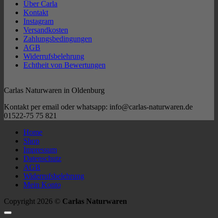
Über Carla
Kontakt
Instagram
Versandkosten
Zahlungsbedingungen
AGB
Widerrufsbelehrung
Echtheit von Bewertungen
Carlas Naturwaren in Oldenburg
Kontakt per email oder whatsapp: info@carlas-naturwaren.de
01522-75 75 821
Home
Shop
Impressum
Datenschutz
AGB
Widerrufsbelehrung
Mein Konto
Copyright 2026 ©
Carlas Naturwaren