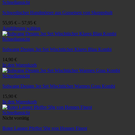
Schnellansicht
gewählt
werden
Schwedischer Handmörser aus Gusseisen von Skeppshult
55,95
€
–
57,95
€
Ausführung wählen
Dieses
Produkt
Schnellansicht
weist
Solwang Design 3er Set Wischtücher Klares Blau Kombi
mehrere
Varianten
14,90
€
auf.
In den Warenkorb
Die
Optionen
Schnellansicht
können
auf
Solwang Design 3er Set Wischtücher Warmes Grau Kombi
der
Produktseite
15,90
€
gewählt
In den Warenkorb
werden
Schnellansicht
Nicht vorrätig
Roter Langer Pfeffer 50g von Hennes Finest