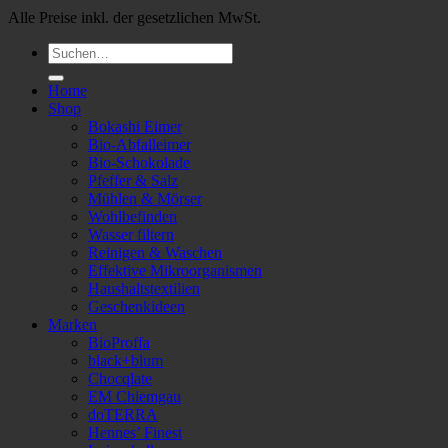
Alle Preise inkl. der gesetzlichen MwSt.
Suchen
nach:
Home
Shop
Bokashi Eimer
Bio-Abfalleimer
Bio-Schokolade
Pfeffer & Salz
Mühlen & Mörser
Wohlbefinden
Wasser filtern
Reinigen & Waschen
Effektive Mikroorganismen
Haushaltstextilien
Geschenkideen
Marken
BioProffa
black+blum
Chocqlate
EM Chiemgau
doTERRA
Hennes’ Finest