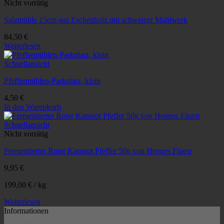
Nicht vorrätig
Salzmühle 15cm aus Eschenholz mit schweizer Mahlwerk
84,50
€
Weiterlesen
Schnellansicht
Pfeffermühlen-Parkplatz, klein
4,50
€
In den Warenkorb
Schnellansicht
Nicht vorrätig
Fermentierter Roter Kampot Pfeffer 50g von Hennes Finest
9,95
€
199,00
€
/
kg
Weiterlesen
Informationen