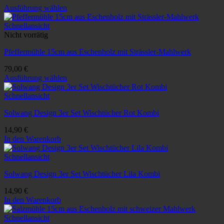
Ausführung wählen
Dieses
Produkt
Schnellansicht
weist
Nicht vorrätig
mehrere
Pfeffermühle 15cm aus Eschenholz mit Strässler-Mahlwerk
Varianten
auf.
79,00
€
Die
Ausführung wählen
Optionen
Dieses
können
Produkt
Schnellansicht
auf
weist
der
Solwang Design 3er Set Wischtücher Rot Kombi
mehrere
Produktseite
Varianten
gewählt
14,90
€
auf.
werden
In den Warenkorb
Die
Optionen
Schnellansicht
können
auf
Solwang Design 3er Set Wischtücher Lila Kombi
der
Produktseite
14,90
€
gewählt
In den Warenkorb
werden
Schnellansicht