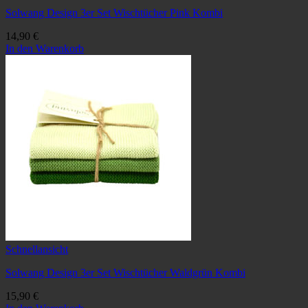
Solwang Design 3er Set Wischtücher Pink Kombi
14,90
€
In den Warenkorb
Schnellansicht
Solwang Design 3er Set Wischtücher Waldgrün Kombi
15,90
€