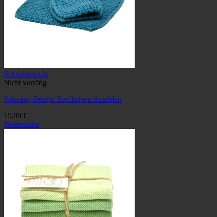
Schnellansicht
Nicht vorrätig
Solwang Design Topflappen Azurblau
15,90
€
Weiterlesen