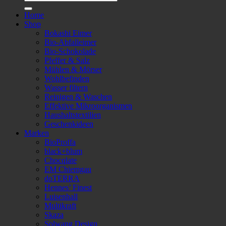
nach:
Home
Shop
Bokashi Eimer
Bio-Abfalleimer
Bio-Schokolade
Pfeffer & Salz
Mühlen & Mörser
Wohlbefinden
Wasser filtern
Reinigen & Waschen
Effektive Mikroorganismen
Haushaltstextilien
Geschenkideen
Marken
BioProffa
black+blum
Chocqlate
EM Chiemgau
doTERRA
Hennes’ Finest
Luisenhall
Multikraft
Skaza
Solwang Design