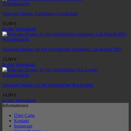
Schnellansicht
Solwang Design Topflappen Schokolade
15,90
€
In den Warenkorb
Schnellansicht
Solwang Design 3er Set Wischtücher Staubiges Lila Kombi BIO
15,90
€
In den Warenkorb
Schnellansicht
Solwang Design 3er Set Wischtücher Rot Kombi
14,90
€
In den Warenkorb
Informationen
Über Carla
Kontakt
Instagram