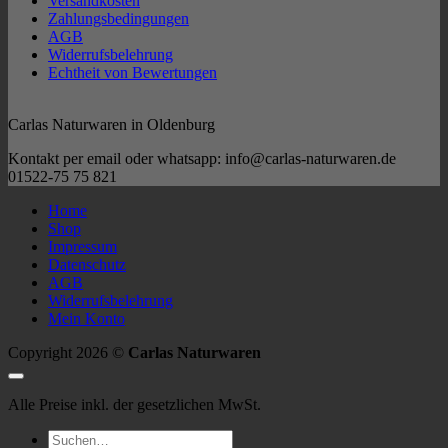
Versandkosten
Zahlungsbedingungen
AGB
Widerrufsbelehrung
Echtheit von Bewertungen
Carlas Naturwaren in Oldenburg
Kontakt per email oder whatsapp: info@carlas-naturwaren.de
01522-75 75 821
Home
Shop
Impressum
Datenschutz
AGB
Widerrufsbelehrung
Mein Konto
Copyright 2026 ©
Carlas Naturwaren
Alle Preise inkl. der gesetzlichen MwSt.
Suchen