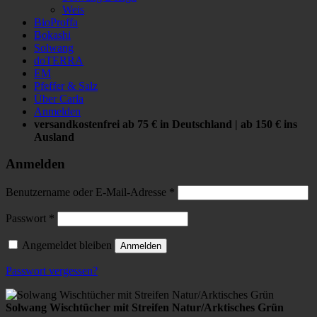
Weis
BioProffa
Bokashi
Solwang
doTERRA
EM
Pfeffer & Salz
Über Carla
Anmelden
versandkostenfrei ab 75 € in Deutschland | ab 150 € ins
Ausland
Anmelden
Benutzername oder E-Mail-Adresse
*
Passwort
*
Angemeldet bleiben
Anmelden
Passwort vergessen?
Solwang Wischtücher mit Streifen Natur/Arktisches Grün