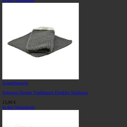
In den Warenkorb
Schnellansicht
Solwang Design Topflappen Dunkles Stahlgrau
15,90
€
In den Warenkorb