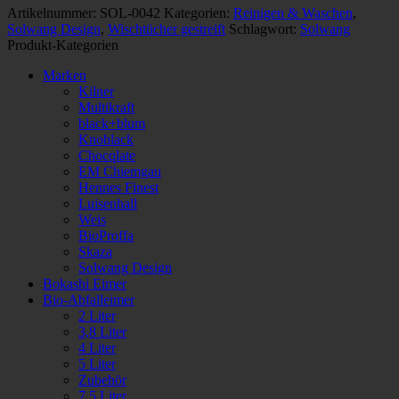
Artikelnummer:
SOL-0042
Kategorien:
Reinigen & Waschen
,
Solwang Design
,
Wischtücher gestreift
Schlagwort:
Solwang
Produkt-Kategorien
Marken
Kilner
Multikraft
black+blum
Knoblack
Chocqlate
EM Chiemgau
Hennes Finest
Luisenhall
Weis
BioProffa
Skaza
Solwang Design
Bokashi Eimer
Bio-Abfalleimer
2 Liter
3,8 Liter
4 Liter
5 Liter
Zubehör
7,5 Liter