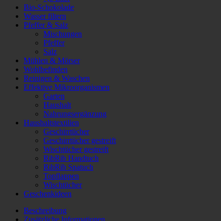
Bio-Schokolade
Wasser filtern
Pfeffer & Salz
Mischungen
Pfeffer
Salz
Mühlen & Mörser
Wohlbefinden
Reinigen & Waschen
Effektive Mikroorganismen
Garten
Haushalt
Nahrungsergänzung
Haushaltstextilien
Geschirrtücher
Geschirrtücher gestreift
Wischtücher gestreift
RibRib Handtuch
RibRib Spatuch
Topflappen
Wischtücher
Geschenkideen
Beschreibung
Zusätzliche Informationen