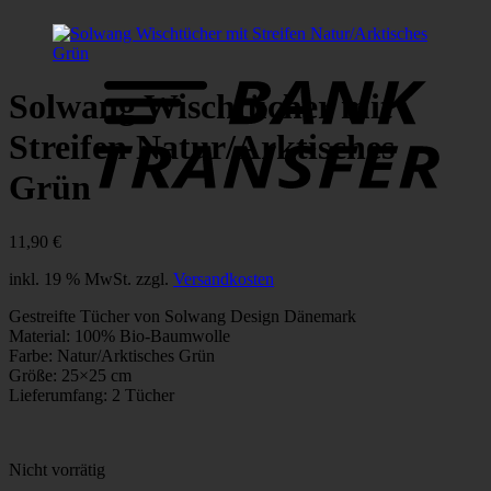
B
T
Solwang Wischtücher mit
Streifen Natur/Arktisches
Grün
11,90
€
inkl. 19 % MwSt.
zzgl.
Versandkosten
Gestreifte Tücher von Solwang Design Dänemark
Material: 100% Bio-Baumwolle
Farbe: Natur/Arktisches Grün
Größe: 25×25 cm
Lieferumfang: 2 Tücher
Nicht vorrätig