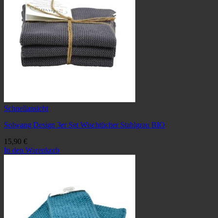
Schnellansicht
Solwang Design 3er Set Wischtücher Stahlgrau BIO
15,90
€
In den Warenkorb